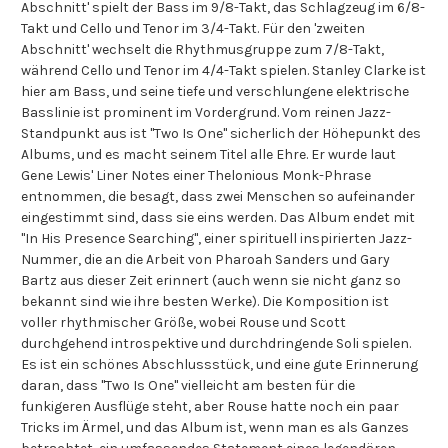
Abschnitt' spielt der Bass im 9/8-Takt, das Schlagzeug im 6/8-
Takt und Cello und Tenor im 3/4-Takt. Für den 'zweiten
Abschnitt' wechselt die Rhythmusgruppe zum 7/8-Takt,
während Cello und Tenor im 4/4-Takt spielen. Stanley Clarke ist
hier am Bass, und seine tiefe und verschlungene elektrische
Basslinie ist prominent im Vordergrund. Vom reinen Jazz-
Standpunkt aus ist "Two Is One" sicherlich der Höhepunkt des
Albums, und es macht seinem Titel alle Ehre. Er wurde laut
Gene Lewis' Liner Notes einer Thelonious Monk-Phrase
entnommen, die besagt, dass zwei Menschen so aufeinander
eingestimmt sind, dass sie eins werden. Das Album endet mit
"In His Presence Searching", einer spirituell inspirierten Jazz-
Nummer, die an die Arbeit von Pharoah Sanders und Gary
Bartz aus dieser Zeit erinnert (auch wenn sie nicht ganz so
bekannt sind wie ihre besten Werke). Die Komposition ist
voller rhythmischer Größe, wobei Rouse und Scott
durchgehend introspektive und durchdringende Soli spielen.
Es ist ein schönes Abschlussstück, und eine gute Erinnerung
daran, dass "Two Is One" vielleicht am besten für die
funkigeren Ausflüge steht, aber Rouse hatte noch ein paar
Tricks im Ärmel, und das Album ist, wenn man es als Ganzes