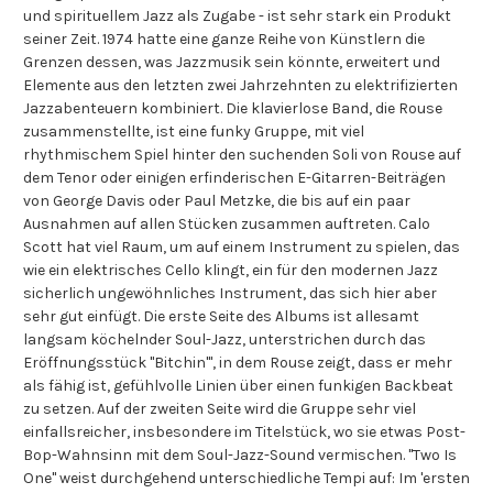
und spirituellem Jazz als Zugabe - ist sehr stark ein Produkt
seiner Zeit. 1974 hatte eine ganze Reihe von Künstlern die
Grenzen dessen, was Jazzmusik sein könnte, erweitert und
Elemente aus den letzten zwei Jahrzehnten zu elektrifizierten
Jazzabenteuern kombiniert. Die klavierlose Band, die Rouse
zusammenstellte, ist eine funky Gruppe, mit viel
rhythmischem Spiel hinter den suchenden Soli von Rouse auf
dem Tenor oder einigen erfinderischen E-Gitarren-Beiträgen
von George Davis oder Paul Metzke, die bis auf ein paar
Ausnahmen auf allen Stücken zusammen auftreten. Calo
Scott hat viel Raum, um auf einem Instrument zu spielen, das
wie ein elektrisches Cello klingt, ein für den modernen Jazz
sicherlich ungewöhnliches Instrument, das sich hier aber
sehr gut einfügt. Die erste Seite des Albums ist allesamt
langsam köchelnder Soul-Jazz, unterstrichen durch das
Eröffnungsstück "Bitchin'", in dem Rouse zeigt, dass er mehr
als fähig ist, gefühlvolle Linien über einen funkigen Backbeat
zu setzen. Auf der zweiten Seite wird die Gruppe sehr viel
einfallsreicher, insbesondere im Titelstück, wo sie etwas Post-
Bop-Wahnsinn mit dem Soul-Jazz-Sound vermischen. "Two Is
One" weist durchgehend unterschiedliche Tempi auf: Im 'ersten