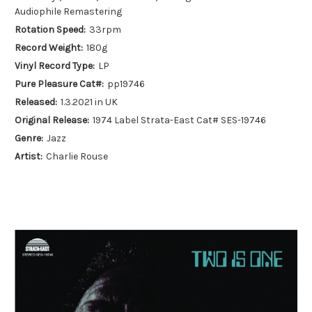
Audiophile Remastering
Rotation Speed:
33rpm
Record Weight:
180g
Vinyl Record Type:
LP
Pure Pleasure Cat#:
pp19746
Released:
1.3.2021 in UK
Original Release:
1974 Label Strata-East Cat# SES-19746
Genre:
Jazz
Artist:
Charlie Rouse