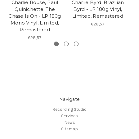
Charlie Rouse, Paul
Charlie Byrd: Brazilian
S
Quinichette: The
Byrd - LP 180g Vinyl,
Chase Is On - LP 180g
Limited, Remastered
Mono Vinyl, Limited,
€28,57
Remastered
€28,57
Navigate
Recording Studio
Services
News
Sitemap