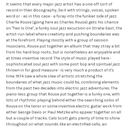
It seems that every major jazz artist has a one-off sort of
record in their discography, be it with strings, voices, spoken
word or - as in this case - a foray into the funkier side of jazz.
Charlie Rouse (going here as Charles Rouse) gets his chance
on "Two Is One", a funky soul jazz excursion on Strata-East, the
artist-run label where creativity and pushing boundaries was
at the forefront. Playing mostly with a group of session
musicians, Rouse put together an album that may stray a bit
from his hard bop roots, but is nonetheless an enjoyable and
at times inventive record. The style of music played here -
sophisticated soul jazz with some post bop and spiritual jazz
thrown in for good measure - is very much a product of it's
time. 1974 saw a whole slew of artists stretching the
boundaries of what jazz music could be, combining elements
from the past two decades into electric jazz adventures. The
piano-less group that Rouse put together is a funky one, with
lots of rhythmic playing behind either the searching solos of
Rouse on the tenor or some inventive electric guitar work from
either George Davis or Paul Metzke who appear together on all
but a couple of tracks. Calo Scott gets plenty of time to shine
throughout on what sounds like an electrified cello, an