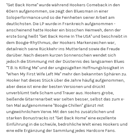
"Get Back Home" wurde während Hookers Comeback in den
60ern aufgenommen, sie zeigt den Bluesman in einer
Soloperformance und so die Feinheiten seiner Arbeit am
deutlichsten. Die LP wurde in Frankreich aufgenommen -
anscheinend hatte Hooker ein bisschen Heimweh, denn der
erste Song heißt "Get Back Home In The USA" und beschreibt in
dem Boogie-Rhythmus, der Hookers Markenzeichen war,
detailreich seine Rückkehr ins Mutterland sowie die Freude
darüber. Nach diesem kurzen Sonnenschein wendet sich
jedoch die Stimmung mit der Düsternis des langsamen Blues
"T.B. Is Killing Me" und der ungezügelten Hoffnungslosigkeit in
"When My First Wife Left Me" mehr den bekannten Sphären zu.
Hooker hat dieses Stück über die Jahre häufig aufgenommen,
aber diese ist eine der besten Versionen und drückt
unverblümt tiefe Scham und Trauer aus. Hookers grobe,
beißende Gitarrenarbeit war selten besser, selbst das zum x-
ten Mal aufgenommene "Boogie Chillen" glänzt mit
ungewöhnlichem Verve. Mit den sechs zusätzlichen und
starken Bonustracks ist "Get Back Home" eine exzellente
Einführung in die schwüle, bedrohliche Welt eines Hookers und
eine edle Ergänzung der Sammlung jedes Hardcore Fans.