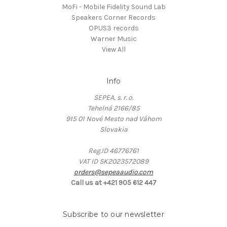
MoFi - Mobile Fidelity Sound Lab
Speakers Corner Records
OPUS3 records
Warner Music
View All
Info
SEPEA, s. r. o.
Tehelná 2166/85
915 01 Nové Mesto nad Váhom
Slovakia
Reg.ID 46776761
VAT ID SK2023572089
orders@sepeaaudio.com
Call us at +421 905 612 447
Subscribe to our newsletter