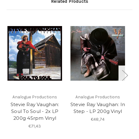
Related Products
Analogue Productions
Analogue Productions
Stevie Ray Vaughan:
Stevie Ray Vaughan: In
S
Soul To Soul - 2x LP
Step - LP 200g Vinyl
T
200g 45rpm Vinyl
€48,74
€71,43