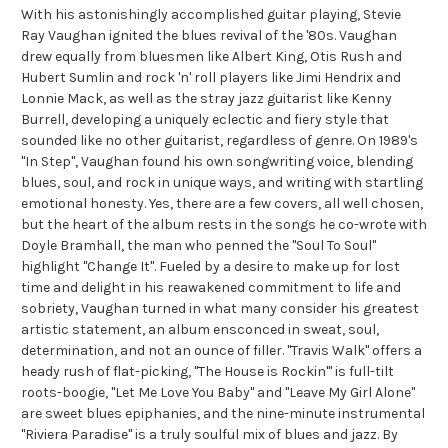
With his astonishingly accomplished guitar playing, Stevie
Ray Vaughan ignited the blues revival of the '80s. Vaughan
drew equally from bluesmen like Albert King, Otis Rush and
Hubert Sumlin and rock 'n' roll players like Jimi Hendrix and
Lonnie Mack, as well as the stray jazz guitarist like Kenny
Burrell, developing a uniquely eclectic and fiery style that
sounded like no other guitarist, regardless of genre. On 1989's
"In Step", Vaughan found his own songwriting voice, blending
blues, soul, and rock in unique ways, and writing with startling
emotional honesty. Yes, there are a few covers, all well chosen,
but the heart of the album rests in the songs he co-wrote with
Doyle Bramhall, the man who penned the "Soul To Soul"
highlight "Change It". Fueled by a desire to make up for lost
time and delight in his reawakened commitment to life and
sobriety, Vaughan turned in what many consider his greatest
artistic statement, an album ensconced in sweat, soul,
determination, and not an ounce of filler. "Travis Walk" offers a
heady rush of flat-picking, "The House is Rockin'" is full-tilt
roots-boogie, "Let Me Love You Baby" and "Leave My Girl Alone"
are sweet blues epiphanies, and the nine-minute instrumental
"Riviera Paradise" is a truly soulful mix of blues and jazz. By