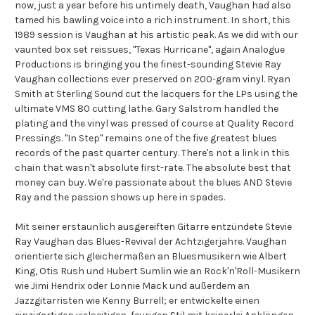
now, just a year before his untimely death, Vaughan had also
tamed his bawling voice into a rich instrument. In short, this
1989 session is Vaughan at his artistic peak. As we did with our
vaunted box set reissues, "Texas Hurricane", again Analogue
Productions is bringing you the finest-sounding Stevie Ray
Vaughan collections ever preserved on 200-gram vinyl. Ryan
Smith at Sterling Sound cut the lacquers for the LPs using the
ultimate VMS 80 cutting lathe. Gary Salstrom handled the
plating and the vinyl was pressed of course at Quality Record
Pressings. "In Step" remains one of the five greatest blues
records of the past quarter century. There's not a link in this
chain that wasn't absolute first-rate. The absolute best that
money can buy. We're passionate about the blues AND Stevie
Ray and the passion shows up here in spades.
Mit seiner erstaunlich ausgereiften Gitarre entzündete Stevie
Ray Vaughan das Blues-Revival der Achtzigerjahre. Vaughan
orientierte sich gleichermaßen an Bluesmusikern wie Albert
King, Otis Rush und Hubert Sumlin wie an Rock'n'Roll-Musikern
wie Jimi Hendrix oder Lonnie Mack und außerdem an
Jazzgitarristen wie Kenny Burrell; er entwickelte einen