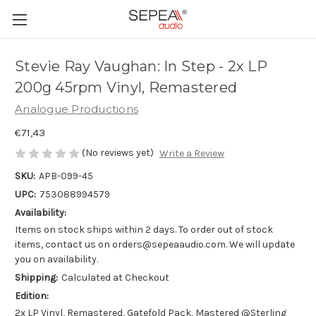
Stevie Ray Vaughan: In Step - 2x LP
200g 45rpm Vinyl, Remastered
Analogue Productions
€71,43
(No reviews yet)
Write a Review
SKU:
APB-099-45
UPC:
753088994579
Availability:
Items on stock ships within 2 days. To order out of stock
items, contact us on orders@sepeaaudio.com. We will update
you on availability.
Shipping:
Calculated at Checkout
Edition:
2x LP Vinyl, Remastered, Gatefold Pack, Mastered @Sterling