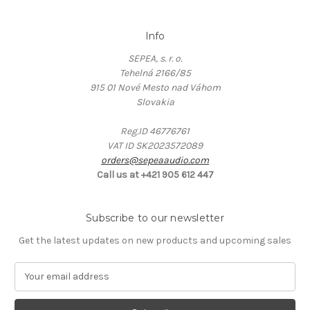
Info
SEPEA, s. r. o.
Tehelná 2166/85
915 01 Nové Mesto nad Váhom
Slovakia
Reg.ID 46776761
VAT ID SK2023572089
orders@sepeaaudio.com
Call us at +421 905 612 447
Subscribe to our newsletter
Get the latest updates on new products and upcoming sales
E
m
a