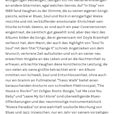
einzigartigen vielseitigen, feurigen Stil mit keinerlei Anklängen
an andere Gitarristen, egal welchen Genres. Auf "In Step" von
1989 fand Vaughan zu der Stimme, die zu seinen eigenen Songs
passte, wobei er Blues, Soul und Rock in einzigartiger Weise
mischte und mit verblüffender emotionaler Ehrlichkeit sein
Stücke schrieb. Gewiss, es sind auch ein paar Coverversionen
eingestreut, die sämtlich gut gewählt sind, aber das Herz des
Albums bilden die Songs, die er gemeinsam mit Doyle Bramhall
verfasst hat, dem Mann, der auch das Highlight von "Soul To
Soul" mit dem Titel "Change It" schrieb. Angetrieben von dem
Wunsch, verlorene Zeit aufzuholen und sich an seiner neu
erwachten Hingabe an das Leben und an die Nüchternheit zu
erfreuen, erbrachte Vaughan diese künstlerische Leistung, die
von vielen als seine größte betrachtet wird – ein Album
inmitten von Schweiß, Soul und Entschlossenheit, ohne auch
nur ein Gramm an Füllmaterial. "Travis Walk" bietet einen
berauschenden Ansturm von schnellem Plektronspiel, "The
House is Rockin'" ist Vollgas Roots-Boogie, "Let Me Love You
Baby" und "Leave My Girl Alone" sind überwältigende Blues-
Offenbarungen und das neunminütige Instrumentalstück
"Riviera Paradise" ist eine wahrhaft soulvolle Mischung von
Blues und Jazz. Inzwischen, nur ein Jahr vor seinem vorzeitigen