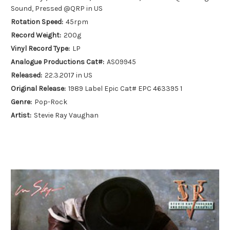
Sound, Pressed @QRP in US
Rotation Speed:
45rpm
Record Weight:
200g
Vinyl Record Type:
LP
Analogue Productions Cat#:
AS09945
Released:
22.3.2017 in US
Original Release:
1989 Label Epic Cat# EPC 463395 1
Genre:
Pop-Rock
Artist:
Stevie Ray Vaughan